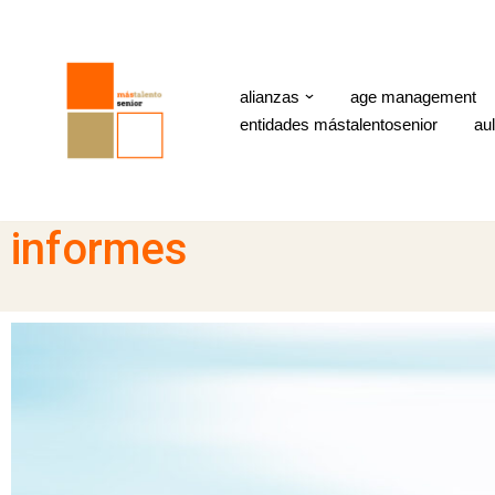
Saltar
al
alianzas
age management
entidades mástalentosenior
aul
contenido
informes